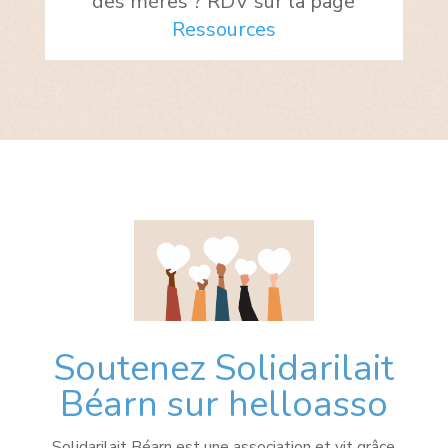
des mères ? RDV sur la page
Ressources
Soutenez Solidarilait
Béarn sur helloasso
Solidarilait Béarn est une association et vit grâce